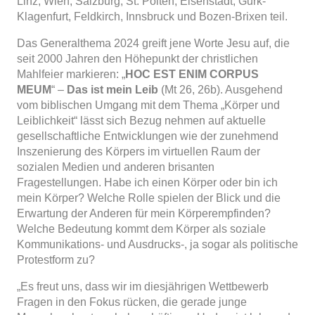
Linz, Wien, Salzburg, St. Pölten, Eisenstadt, Gurk-
Klagenfurt, Feldkirch, Innsbruck und Bozen-Brixen teil.
Das Generalthema 2024 greift jene Worte Jesu auf, die
seit 2000 Jahren den Höhepunkt der christlichen
Mahlfeier markieren: „
HOC EST ENIM CORPUS
MEUM
“ –
Das ist mein Leib
(Mt 26, 26b). Ausgehend
vom biblischen Umgang mit dem Thema „Körper und
Leiblichkeit“ lässt sich Bezug nehmen auf aktuelle
gesellschaftliche Entwicklungen wie der zunehmend
Inszenierung des Körpers im virtuellen Raum der
sozialen Medien und anderen brisanten
Fragestellungen. Habe ich einen Körper oder bin ich
mein Körper? Welche Rolle spielen der Blick und die
Erwartung der Anderen für mein Körperempfinden?
Welche Bedeutung kommt dem Körper als soziale
Kommunikations- und Ausdrucks-, ja sogar als politische
Protestform zu?
„Es freut uns, dass wir im diesjährigen Wettbewerb
Fragen in den Fokus rücken, die gerade junge