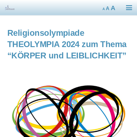
Decrease
Reset
Increa
A
A
A
font
font
size.
font
size.
size.
Religionsolympiade
THEOLYMPIA 2024 zum Thema
“KÖRPER und LEIBLICHKEIT”