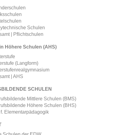
nderschulen
lksschulen
telschulen
lytechnische Schulen
amt | Pflichtschulen
in Höhere Schulen (AHS)
erstufe
rstufe (Langform)
erstufenrealgymnasium
samt | AHS
SBILDENDE SCHULEN
ufsbildende Mittlere Schulen (BMS)
rufsbildende Höhere Schulen (BHS)
 f. Elementarpädagogik
T
le Schulen der EDW