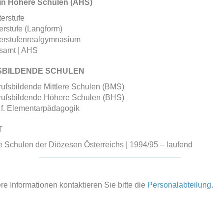
in Höhere Schulen (AHS)
erstufe
rstufe (Langform)
erstufenrealgymnasium
samt | AHS
SBILDENDE SCHULEN
ufsbildende Mittlere Schulen (BMS)
rufsbildende Höhere Schulen (BHS)
 f. Elementarpädagogik
T
e Schulen der Diözesen Österreichs | 1994/95 – laufend
re Informationen kontaktieren Sie bitte die
Personalabteilung
.