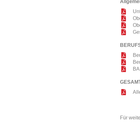
Allgeme
Unt
Obe
Ob
Ge
BERUF
Ber
Be
BA
GESAM
All
Für weite