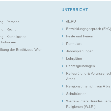
UNTERRICHT
dk:RU
ng | Personal
Entwicklungsgespräch (EsG
ng | Recht
Feste und Feiern
ng | Katholisches
schulwesen
Formulare
tiftung der Erzdiözese Wien
Jahresplanungen
Lehrpläne
Rechtsgrundlagen
Reifeprüfung & Vorwissensch
Arbeit
Religionsunterricht von A bis
Schulbücher
Werte – Interkulturelles Ler
Religionen (W.I.R.)