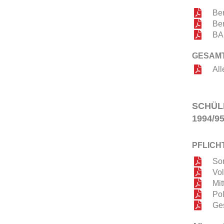
Ber
Be
BA
GESAM
All
SCHÜL
1994/95
PFLICH
So
Vo
Mit
Po
Ges