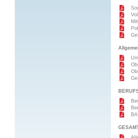
So
Vo
Mit
Po
Ges
Allgeme
Unt
Obe
Ob
Ge
BERUF
Ber
Be
BA
GESAM
Al