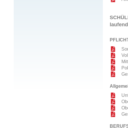
SCHÜL
laufend
PFLICH
So
Vo
Mit
Po
Ges
Allgeme
Unt
Obe
Ob
Ge
BERUF