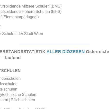
ufsbildende Mittlere Schulen (BMS)
rufsbildende Höhere Schulen (BHS)
 f. Elementarpädagogik
T
e Schulen der Stadt Wien
ERSTANDSSTATISTIK
ALLER DIÖZESEN
Österreich
 – laufend
TSCHULEN
nderschulen
lksschulen
telschulen
lytechnische Schulen
amt | Pflichtschulen