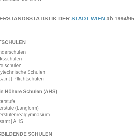
ERSTANDSSTATISTIK DER
STADT WIEN
ab 1994/95 
TSCHULEN
nderschulen
lksschulen
telschulen
lytechnische Schulen
amt | Pflichtschulen
in Höhere Schulen (AHS)
erstufe
rstufe (Langform)
erstufenrealgymnasium
samt | AHS
SBILDENDE SCHULEN