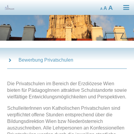
Decrease
Reset
Increa
A
A
A
font
font
size.
font
size.
size.
Bewerbung Privatschulen
Die Privatschulen im Bereich der Erzdiözese Wien
bieten für PädagogInnen attraktive Schulstandorte sowie
vielfältige Entwicklungsmöglichkeiten und Perspektiven.
SchulleiterInnen von Katholischen Privatschulen sind
verpflichtet offene Stunden entsprechend über die
Bildungsdirektion Wien bzw Niederösterreich
auszuschreiben. Alle Lehrpersonen an Konfessionellen