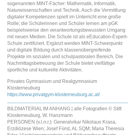
sogenannten MINT-Fächer: Mathematik, Informatik,
Naturwissenschaften und Technik. Auch die Vermittlung
digitaler Kompetenzen spielt im Unterricht eine große
Rolle; die Schülerinnen und Schüler lernen am pGK
beispielsweise den verantwortungsbewussten Umgang
mit neuen Medien. Die Schule ist als eEducation-Expert-
Schule zertifiziert. Ergänzt werden MINT-Schwerpunkt
und digitale Bildung durch klassenübergreifende
Projekte im sozialen und schulpastoralen Bereich. Die
Nachmittagsbetreuung der Schule bietet vielfältige
sportliche und kulturelle Aktivitäten.
Privates Gymnasium und Realgymnasium
Klosterneuburg
https://www.privatgym-klosterneuburg.ac.at/
BILDMATERIAL IM ANHANG | alle Fotografien © Stift
Klosterneuburg, W. Hanzmann
PERSONEN (v.l.n.r.): Generalvikar Nikolaus Krasa,
Erzdiözese Wien; Josef Fürst, AL SQM; Maria Theresia