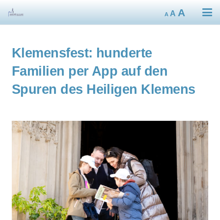
Decrease
Reset
Increa
A
A
A
font
font
size.
font
size.
size.
Klemensfest: hunderte
Familien per App auf den
Spuren des Heiligen Klemens