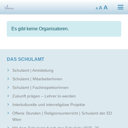
Decrease
Reset
Increa
A
A
A
font
font
size.
font
size.
size.
Es gibt keine Organisatoren.
DAS SCHULAMT
Schulamt | Amtsleitung
Schulamt | MitarbeiterInnen
Schulamt | FachinspektorInnen
Zukunft prägen – Lehrer:in-werden
Interkulturelle und interreligiöse Projekte
Offene Stunden | Religionsunterricht | Schulamt der ED
Wien