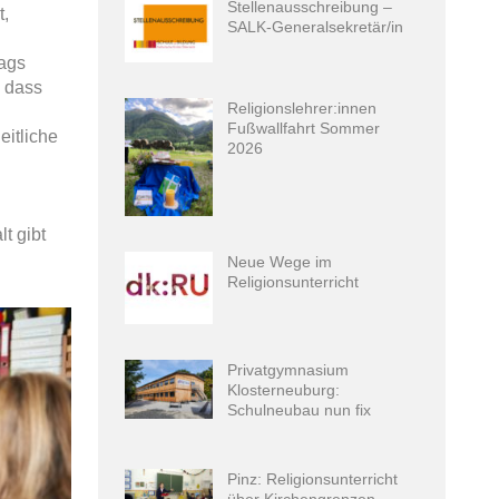
Stellenausschreibung –
t,
SALK-Generalsekretär/in
tags
, dass
Religionslehrer:innen
Fußwallfahrt Sommer
eitliche
2026
t gibt
Neue Wege im
Religionsunterricht
Privatgymnasium
Klosterneuburg:
Schulneubau nun fix
Pinz: Religionsunterricht
über Kirchengrenzen