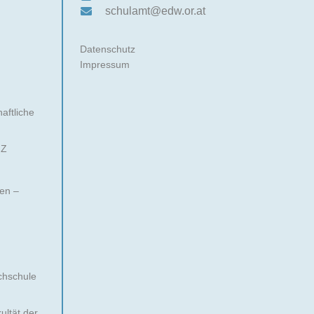
schulamt@edw.or.at
Datenschutz
Impressum
aftliche
 Z
nen –
chschule
ultät der