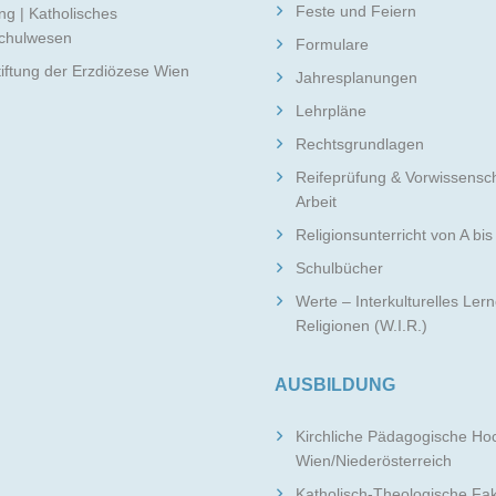
Feste und Feiern
ng | Katholisches
schulwesen
Formulare
tiftung der Erzdiözese Wien
Jahresplanungen
Lehrpläne
Rechtsgrundlagen
Reifeprüfung & Vorwissensch
Arbeit
Religionsunterricht von A bis
Schulbücher
Werte – Interkulturelles Ler
Religionen (W.I.R.)
AUSBILDUNG
Kirchliche Pädagogische Ho
Wien/Niederösterreich
Katholisch-Theologische Fak