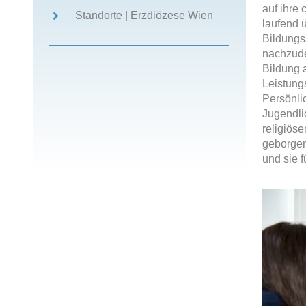
auf ihre 
Standorte | Erzdiözese Wien
laufend 
Bildungs
nachzude
Bildung 
Leistung
Persönli
Jugendlic
religiöse
geborgen
und sie f