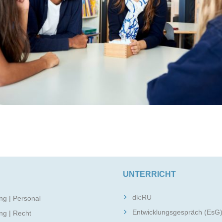
UNTERRICHT
dk:RU
ng | Personal
Entwicklungsgespräch (EsG
ng | Recht