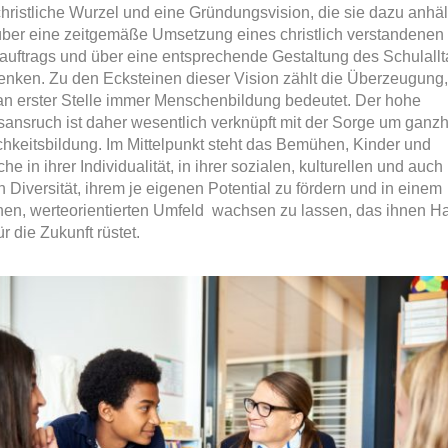
christliche Wurzel und eine Gründungsvision, die sie dazu anhäl
über eine zeitgemäße Umsetzung eines christlich verstandenen
auftrags und über eine entsprechende Gestaltung des Schulall
nken. Zu den Ecksteinen dieser Vision zählt die Überzeugung
an erster Stelle immer Menschenbildung bedeutet. Der hohe
sansruch ist daher wesentlich verknüpft mit der Sorge um ganzh
chkeitsbildung. Im Mittelpunkt steht das Bemühen, Kinder und
he in ihrer Individualität, in ihrer sozialen, kulturellen und auch
n Diversität, ihrem je eigenen Potential zu fördern und in einem
en, werteorientierten Umfeld wachsen zu lassen, das ihnen Hal
ür die Zukunft rüstet.