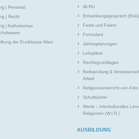
dk:RU
ng | Personal
Entwicklungsgespräch (EsG
ng | Recht
Feste und Feiern
ng | Katholisches
schulwesen
Formulare
tiftung der Erzdiözese Wien
Jahresplanungen
Lehrpläne
Rechtsgrundlagen
Reifeprüfung & Vorwissensch
Arbeit
Religionsunterricht von A bis
Schulbücher
Werte – Interkulturelles Ler
Religionen (W.I.R.)
AUSBILDUNG