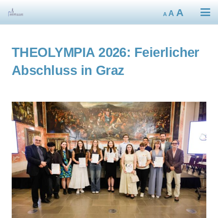
Decrease
Reset
Increa
A
A
A
font
font
size.
font
size.
size.
THEOLYMPIA 2026: Feierlicher
Abschluss in Graz